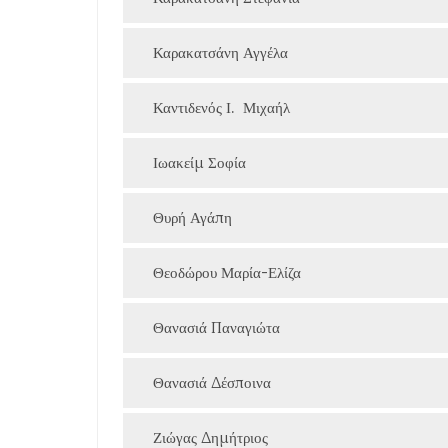
Καρακατσάνη Αγγέλα
Καντιδενός Ι. Μιχαήλ
Ιωακείμ Σοφία
Θυρή Αγάπη
Θεοδώρου Μαρία-Ελίζα
Θανασιά Παναγιώτα
Θανασιά Δέσποινα
Ζιώγας Δημήτριος