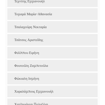
Τεχνίτης Εμμανουήλ
Τομαρά Μαρία-Αθανασία
Τσαλαχούρη Νεκταρία
Τσάτσος Αριστείδης
Φιλίππου Ειρήνη
Φουτούλη Ζαμπετούλα
Φώκιαλη Ισμήνη
Χαραλάμπους Εμμανουήλ
Χατζηγιάννη Πολυξένη