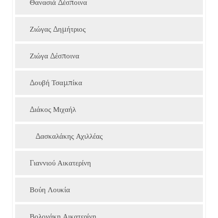
Θανασιά Δέσποινα
Ζιώγας Δημήτριος
Ζιώγα Δέσποινα
Δουβή Τσαμπίκα
Διάκος Μιχαήλ
Δασκαλάκης Αχιλλέας
Γιαννιού Αικατερίνη
Βούη Λουκία
Βολονάκη Αικατερίνη