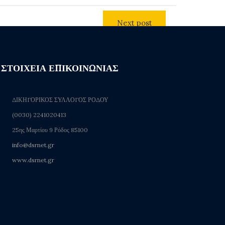
Next post
ΣΤΟΙΧΕΙΑ ΕΠΙΚΟΙΝΩΝΙΑΣ
ΔΙΚΗΓΟΡΙΚΟΣ ΣΥΛΛΟΓΟΣ ΡΟΔΟΥ
(0030) 2241020413
25ης Μαρτίου 9 Ρόδος 85100
info@dsrnet.gr
www.dsrnet.gr