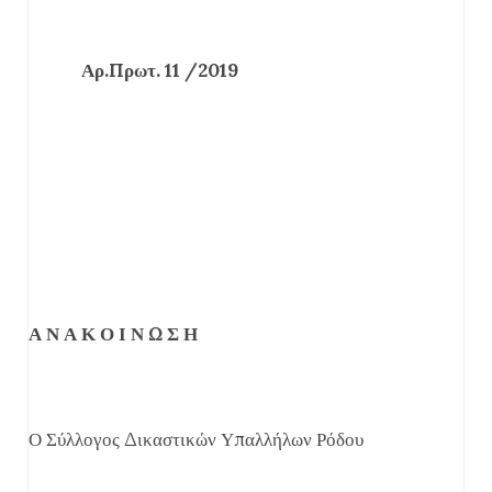
Αρ.Πρωτ. 11 /2019
Α Ν Α Κ Ο Ι Ν Ω Σ Η
Ο Σύλλογος Δικαστικών Υπαλλήλων Ρόδου