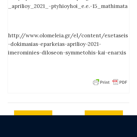
_aprilioy_2021_-ptyhioyhoi_e.e.-15_mathimata
http://www.olomeleia.gr/el/content/exetaseis
-dokimasias-eparkeias-aprilioy-2021-
imerominies-diloseon-symmetohis-kai-enarxis
Previous
Next post
post