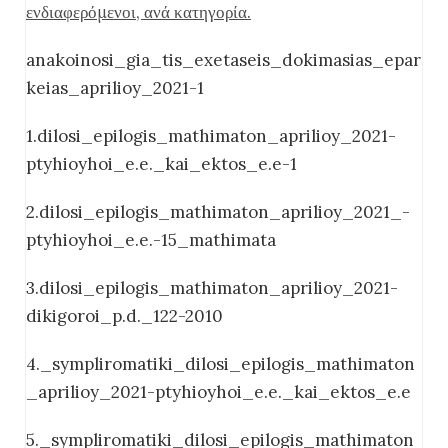
ενδιαφερόμενοι, ανά κατηγορία.
anakoinosi_gia_tis_exetaseis_dokimasias_epar
keias_aprilioy_2021-1
1.dilosi_epilogis_mathimaton_aprilioy_2021-
ptyhioyhoi_e.e._kai_ektos_e.e-1
2.dilosi_epilogis_mathimaton_aprilioy_2021_-
ptyhioyhoi_e.e.-15_mathimata
3.dilosi_epilogis_mathimaton_aprilioy_2021-
dikigoroi_p.d._122-2010
4._sympliromatiki_dilosi_epilogis_mathimaton
_aprilioy_2021-ptyhioyhoi_e.e._kai_ektos_e.e
5._sympliromatiki_dilosi_epilogis_mathimaton