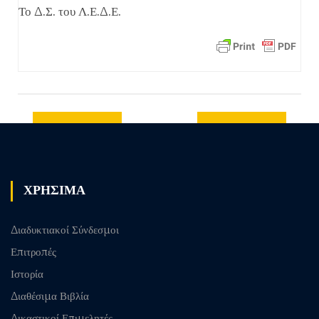
Το Δ.Σ. του Λ.Ε.Δ.Ε.
Previous
Next post
post
ΧΡΗΣΙΜΑ
Διαδυκτιακοί Σύνδεσμοι
Επιτροπές
Ιστορία
Διαθέσιμα Βιβλία
Δικαστικοί Επιμελητές