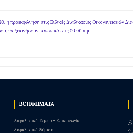
020, η προεκφώνηση στις Ειδικές Διαδικασίες Οικογενειακών Δ
υ, θα ξεκινήσουν κανονικά στις 09.00 π.μ.
ΒΟΗΘΗΜΑΤΑ
Ασφαλιστικά Ταμεία - Επικοινωνία
Ασφαλιστικά Θέματα