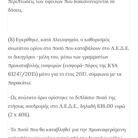
περιπτώσεις των οφειλών που διακανονίζονται σε
δόσεις.
(8) Εγκρίθηκε, κατά πλειοψηφία, ο καθορισμός
ανωτάτου ορίου στο ποσό που καταβάλουν στο Λ.Ε.Δ.Ε.
οι δικηγόροι -μέλη του, μέσω των γραμματίων
προκαταβολής εισφορών (εισφορά-πόρος της ΚΥΑ
61247/2015) μόνο για το έτος 2017, σύμφωνα με τα
παρακάτω:
-Ως ανώτατο όριο ορίστηκε το διπλάσιο ποσό της
ετήσιας συνδρομής στο Λ.Ε.Δ.Ε., δηλαδή 816,00 ευρώ
(2 x 408).
-Το ποσό που θα καταβληθεί για την προαναφερόμενη
αιτία πέραν του ορίου αυτού από τον δικηγόρο μέλος