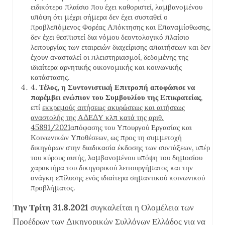
ειδικότερο πλαίσιο που έχει καθοριστεί, λαμβανομένου
υπόψη ότι μέχρι σήμερα δεν έχει συσταθεί ο
προβλεπόμενος Φορέας Απόκτησης και Επαναμίσθωσης,
δεν έχει θεσπιστεί δια νόμου δεοντολογικό πλαίσιο
λειτουργίας των εταιρειών διαχείρισης απαιτήσεων και δεν
έχουν ανασταλεί οι πλειστηριασμοί, δεδομένης της
ιδιαίτερα αρνητικής οικονομικής και κοινωνικής
κατάστασης.
4
. Τέλος, η Συντονιστική Επιτροπή αποφάσισε να
παρέμβει ενώπιον του Συμβουλίου της Επικρατείας
,
επί
εκκρεμούς αιτήσεως ακυρώσεως και αιτήσεως
αναστολής της ΑΔΕΔΥ κλπ κατά της αριθ.
45891/2021
απόφασης του Υπουργού Εργασίας και
Κοινωνικών Υποθέσεων, ως προς τη συμμετοχή
δικηγόρων στην διαδικασία έκδοσης των συντάξεων, υπέρ
του κύρους αυτής, λαμβανομένου υπόψη του δημοσίου
χαρακτήρα του δικηγορικού λειτουργήματος και την
ανάγκη επίλυσης ενός ιδιαίτερα σημαντικού κοινωνικού
προβλήματος.
Την Τρίτη 31.8.2021
συγκαλείται η Ολομέλεια των
Προέδρων των Δικηγορικών Συλλόγων Ελλάδος για να