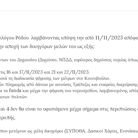
υλλόγου Ρόδου λαμβάνοντας υπόψη την από 11/11/2023 απόφα
ν αποχή των δικηγόρων μελών του ως εξής:
ντων του Δημοσίου (Δημόσιο, ΝΠΔΔ, ευρύτερος δημόσιος τομέας όπως 
στις 16 και 17/11/2023 και 21 και 22/11/2023.
κατά τη διαδικασία ψήφισης των μέτρων στο Κοινοβούλιο.
ν πληρωμής από δάνεια με αιτούσες Τράπεζες και εταιρείες διαχείριση
ια τα funds και μέχρι την ψήφιση του νομοσχεδίου, λαμβανομένης υπόψ
λωτων πολιτών.
 και 4 δεν θα είναι το υφιστάμενο μέχρι σήμερα στις περιπτώσει
τροπής.
ς όπου μετέχουν ως μέλη δικηγόροι (ΣΥΠΟΘΑ, Δασικοί Χάρτες, Ενστά