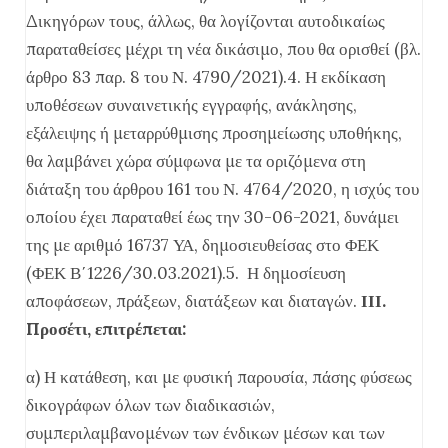
Δικηγόρων τους, άλλως, θα λογίζονται αυτοδικαίως
παραταθείσες μέχρι τη νέα δικάσιμο, που θα ορισθεί (βλ.
άρθρο 83 παρ. 8 του Ν. 4790/2021).4. Η εκδίκαση
υποθέσεων συναινετικής εγγραφής, ανάκλησης,
εξάλειψης ή μεταρρύθμισης προσημείωσης υποθήκης,
θα λαμβάνει χώρα σύμφωνα με τα οριζόμενα στη
διάταξη του άρθρου 161 του Ν. 4764/2020, η ισχύς του
οποίου έχει παραταθεί έως την 30-06-2021, δυνάμει
της με αριθμό 16737 ΥΑ, δημοσιευθείσας στο ΦΕΚ
(ΦΕΚ Β΄1226/30.03.2021).5. Η δημοσίευση
αποφάσεων, πράξεων, διατάξεων και διαταγών.
ΙΙΙ.
Προσέτι, επιτρέπεται:
α) Η κατάθεση, και με φυσική παρουσία, πάσης φύσεως
δικογράφων όλων των διαδικασιών,
συμπεριλαμβανομένων των ένδικων μέσων και των