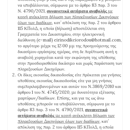
να υποβάλλονται, σύμφωνα με το άρθρο 83 παρ. 3 του
Ν. 4790/2021,
συναινετικά αιτήματα αναβολής
με
κοινή ανέκκλητη δήλωση των πληρεξουσίων Δικηγόρων
όλων των διαδίκων
, κατ’ απόκλιση της παρ. 2 του άρθρου
115 ΚΠολΔ, η οποία (δήλωση) αποστέλλεται στη
Γραμματεία του Δικαστηρίου, στην ηλεκτρονική
διεύθυνση (e-mail) eirinodikeiorodou@hotmail.com,
το αργότερο μέχρι τις 12:00 μμ της προηγούμενης της
δικασίμου εργάσιμης ημέρας, στη δε περίπτωση αυτή η
αναβολή χορηγείται κατά την εκφώνηση της υπόθεσης
στην προσδιορισθείσα δικάσιμο και χωρίς παράσταση των
πληρεξουσίων Δικηγόρων.
Οι δίκες εκουσίας δικαιοδοσίας είτε πρόκειται για γνήσιες
υποθέσεις εκουσίας δικαιοδοσίας είτε για μη γνήσιες
συμπεριλαμβανομένων και αυτών του Ν.3869/2010 και
άρθρου 1 του Ν. 4745/2020, με δυνατότητα εξέτασης
μαρτύρων/διαδίκων. Επίσης, και για τις ως άνω
υποθέσεις μπορούν να υποβάλλονται, σύμφωνα με το
άρθρο 83 παρ. 3 του Ν. 4790/2021,
συναινετικά
αιτήματα αναβολής
με κοινή ανέκκλητη δήλωση των
πληρεξουσίων Δικηγόρων όλων των διαδίκων
, κατ’
απόκλιση της παρ. 2 του άρθρου 115 ΚΠολΔ, η οποία