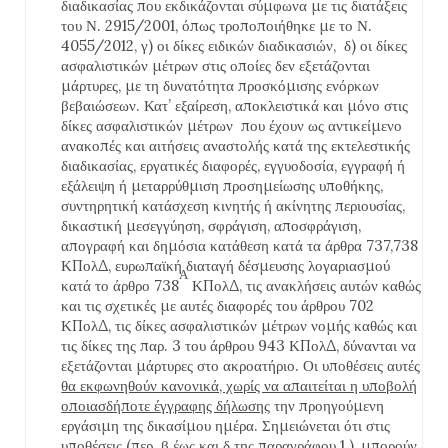
διαδικασίας που εκδικάζονται σύμφωνα με τις διατάξεις
του Ν. 2915/2001, όπως τροποποιήθηκε με το Ν.
4055/2012, γ) οι δίκες ειδικών διαδικασιών, δ) οι δίκες
ασφαλιστικών μέτρων στις οποίες δεν εξετάζονται
μάρτυρες, με τη δυνατότητα προσκόμισης ενόρκων
βεβαιώσεων. Κατ’ εξαίρεση, αποκλειστικά και μόνο στις
δίκες ασφαλιστικών μέτρων που έχουν ως αντικείμενο
ανακοπές και αιτήσεις αναστολής κατά της εκτελεστικής
διαδικασίας, εργατικές διαφορές, εγγυοδοσία, εγγραφή ή
εξάλειψη ή μεταρρύθμιση προσημείωσης υποθήκης,
συντηρητική κατάσχεση κινητής ή ακίνητης περιουσίας,
δικαστική μεσεγγύηση, σφράγιση, αποσφράγιση,
απογραφή και δημόσια κατάθεση κατά τα άρθρα 737,738
ΚΠολΔ, ευρωπαϊκή διαταγή δέσμευσης λογαριασμού
Α
κατά το άρθρο 738
ΚΠολΔ, τις ανακλήσεις αυτών καθώς
και τις σχετικές με αυτές διαφορές του άρθρου 702
ΚΠολΔ, τις δίκες ασφαλιστικών μέτρων νομής καθώς και
τις δίκες της παρ. 3 του άρθρου 943 ΚΠολΔ, δύνανται να
εξετάζονται μάρτυρες στο ακροατήριο. Οι υποθέσεις αυτές
θα εκφωνηθούν κανονικά, χωρίς να απαιτείται η υποβολή
οποιασδήποτε έγγραφης δήλωσης
την προηγούμενη
εργάσιμη της δικασίμου ημέρα. Σημειώνεται ότι στις
υποθέσεις (περ. β έως και δ της παραγράφου 1.), μπορούν