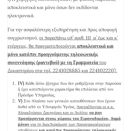
αποκλειστικά και μόνο όσων δεν εκδίδονται
ηλεκτρονικά.
Για την ασφαλέστερη εξυπηρέτηση και προς αποφυγή
συγχρωτισμού,
οι παραπάνω υπ’ αριθ. ΙΙΙ α’ έως και κ’
ενέργειες, θα πραγματοποιούνται
αποκλειστικά και
μόνο κατόπιν προηγούμενης τηλεφωνικής
συνεννόησης (ραντεβού) με τη Γραμματεία
του
Δικαστηρίου στα τηλ. 2241028885 και 2241022207.
IV)
Κάθε άλλο ζήτημα που δεν ρυθμίζεται στην παρούσα
ή έχει κατεπείγοντα χαρακτήρα θα επιλύεται από τον
Πρόεδρο Υπηρεσίας.
V)
Στο πλαίσιο των γενικών κατευθύνσεων που έχουν
δοθεί από το Υπουργείο Υγείας,
προτρέπονται οι κ.κ.
πληρεξούσιοι Δικηγόροι και οι πολίτες
να μην
προσέρχονται στους χώρους του Ειρηνοδικείου, παρά
μόνον
για τη διεκπεραίωση των προαναφερόμενων
υποθέσεων
και
κατόπιν προηγούμενης τηλεφωνικής