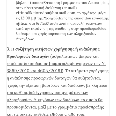
(δήλωση) αποστέλλεται στη Γραμματεία του Δικαστηρίου,
στην ηλεκτρονική διεύθυνση (e-mail)
eirinodikeiorodou@hotmail.com, το αργότερο μέχρι
τις 12:00 μμ της προηγούμενης της δικασίμου εργάσιμης
ημέρας, στη δε περίπτωση αυτή η αναβολή χορηγείται
κατά την εκφώνηση της υπόθεσης στην προσδιορισθείσα
δικάσιμο και χωρίς παράσταση των πληρεξουσίων
Δικηγόρων.
3. Η
συζήτηση αιτήσεων
χορήγησης ή ανάκλησης
προσωρινών διαταγών
(ασφαλιστικών μέτρων και
εκούσιας δικαιοδοσίας [συμπεριλαμβανομένων των Ν.
3869/2010 και 4605/2019])
. Τα αιτήματα χορήγησης
ή ανάκλησης προσωρινών διαταγών
θα συζητούνται,
χωρίς την εξέταση μαρτύρων και διαδίκων, με κλήτευση
του καθ’ ου, διά έγγραφων υπομνημάτων των
πληρεξουσίων Δικηγόρων των διαδίκων, τα οποία θα
προσκομίζονται
, μαζί με το γραμμάτιο προείσπραξης
και τις οικείες εκθέσεις επίδοσης,
από τους