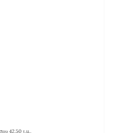
που 42,50 τ.μ.,