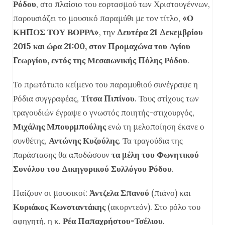
Ρόδου
, στο πλαίσιο του εορτασμού των Χριστουγέννων,
παρουσιάζει το μουσικό παραμύθι με τον τίτλο,
«Ο
ΚΗΠΟΣ ΤΟΥ ΒΟΡΡΑ»
, την
Δευτέρα 21 Δεκεμβρίου
2015 και ώρα 21:00, στον Προμαχώνα του Αγίου
Γεωργίου, εντός της Μεσαιωνικής Πόλης Ρόδου
.
Το πρωτότυπο κείμενο του παραμυθιού συνέγραψε η
Ρόδια συγγραφέας,
Τίτσα Πιπίνου
. Τους στίχους των
τραγουδιών έγραψε ο γνωστός ποιητής-στιχουργός,
Μιχάλης Μπουρμπούλης
ενώ τη μελοποίηση έκανε ο
συνθέτης,
Αντώνης Κυζούλης
. Τα τραγούδια της
παράστασης θα αποδώσουν
τα μέλη του Φωνητικού
Συνόλου του Δικηγορικού Συλλόγου Ρόδου
.
Παίζουν οι μουσικοί:
Άντζελα Σπανού
(πιάνο) και
Κυριάκος Κωνσταντάκης
(ακορντεόν). Στο ρόλο του
αφηγητή, η κ.
Ρέα Παπαχρήστου-Τσέλιου
.