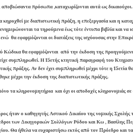
ι αποβιώσαντα πρόσωπα ,καταχωρίζονται αυτά ως δικαιούχοι.
 κηρυχθεί με διαπιστωτική πράξη, η επεξεργασία και η κατ
 ενημερώνονται τα τηρούμενα έως τότε έντυπα βιβλία και να ισ
ώ θα εφαρμόζονται οι διατάξεις της ισχύουσας στην Επικρά
κού Κώδικα θα εφαρμόζονται από την έκδοση της προηγούμε
ν είχε συμπληρωθεί. Η 15ετής κτητική παραγραφή του Κτηματ
ικής πράξης. Αν δεν έχει συμπληρωθεί μέχρι τότε η 15ετία θ
θηκε μέχρι την έκδοση της διαπιστωτικής πράξης.
όνο τα κληρονομητήρια και όχι οι αποδοχές κληρονομιάς σε 
ς ήταν ο καθηγητής Αστικού Δικαίου της νομικής Σχολής τ
εδροι των Δικηγορικών Συλλόγων Ρόδου και Κω , Βασίλης Πε
ίου. Θα ήθελα να ευχαριστήσω εκτός από τον Πρόεδρο και 