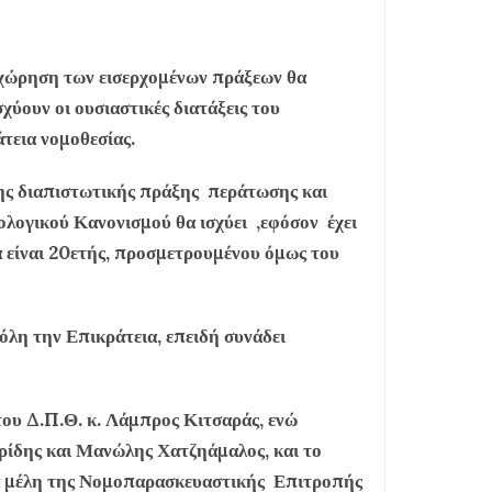
αχώρηση των εισερχομένων πράξεων θα
χύουν οι ουσιαστικές διατάξεις του
τεια νομοθεσίας.
νης διαπιστωτικής πράξης περάτωσης και
ολογικού Κανονισμού θα ισχύει ,εφόσον έχει
α είναι 20ετής, προσμετρουμένου όμως του
όλη την Επικράτεια, επειδή συνάδει
ου Δ.Π.Θ. κ. Λάμπρος Κιτσαράς, ενώ
ρίδης και Μανώλης Χατζηάμαλος, και το
τα μέλη της Νομοπαρασκευαστικής Επιτροπής