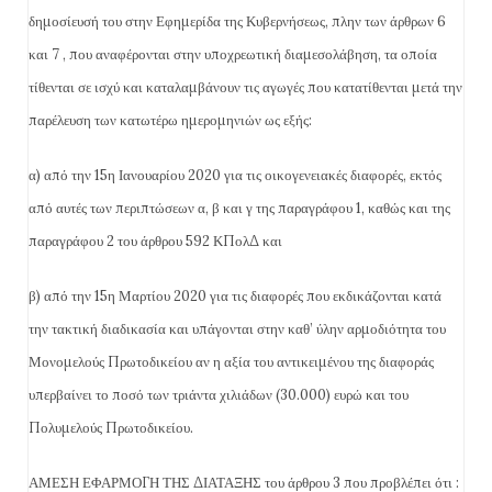
δημοσίευσή του στην Εφημερίδα της Κυβερνήσεως, πλην των άρθρων 6
και 7 , που αναφέρονται στην υποχρεωτική διαμεσολάβηση, τα οποία
τίθενται σε ισχύ και καταλαμβάνουν τις αγωγές που κατατίθενται μετά την
παρέλευση των κατωτέρω ημερομηνιών ως εξής:
α) από την 15η Ιανουαρίου 2020 για τις οικογενειακές διαφορές, εκτός
από αυτές των περιπτώσεων α, β και γ της παραγράφου 1, καθώς και της
παραγράφου 2 του άρθρου 592 ΚΠολΔ και
β) από την 15η Μαρτίου 2020 για τις διαφορές που εκδικάζονται κατά
την τακτική διαδικασία και υπάγονται στην καθ’ ύλην αρμοδιότητα του
Μονομελούς Πρωτοδικείου αν η αξία του αντικειμένου της διαφοράς
υπερβαίνει το ποσό των τριάντα χιλιάδων (30.000) ευρώ και του
Πολυμελούς Πρωτοδικείου.
ΑΜΕΣΗ ΕΦΑΡΜΟΓΗ ΤΗΣ ΔΙΑΤΑΞΗΣ του άρθρου 3 που προβλέπει ότι :