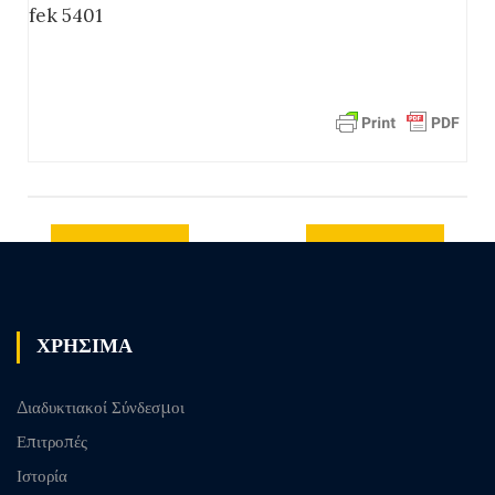
fek 5401
Previous
Next post
post
ΧΡΗΣΙΜΑ
Διαδυκτιακοί Σύνδεσμοι
Επιτροπές
Ιστορία