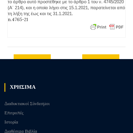
το άρθρο αυτό προστέθηκε με το άρθρο 1 του ν. 4745/2020
(Α΄ 214), και η οποία λήγει στις 15.1.2021, παρατείνεται από
τη λήξη της έως και τις 31.1.2021.
n.4765-21
Previous
Next post
post
ΧΡΗΣΙΜΑ
Διαδυκτιακοί Σύνδεσμοι
Επιτροπές
Ιστορία
Διαθέσιμα Βιβλία