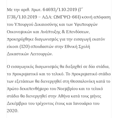
Με την αριθ. πρωτ. 64693/1.10.2019 (Γ´
1738/1.10.2019 – Α∆Α: ΩΜΓΨΩ-661) κoινή απόφαση
του Υπουργού ∆ικαιοσύνης και των Υφυπουργών
Οικονοµικών και Ανάπτυξης & Επενδύσεων,
προκηρύχθηκε διαγωνισµός για την εισαγωγή εκατόν
είκοσι (120) σπουδαστών στην Εθνική Σχολή
∆ικαστικών Λειτουργών.
Ο εισαγωγικός διαγωνισµός θα διεξαχθεί σε δύο στάδια,
το προκριµατικό και το τελικό. Το προκριµατικό στάδιο
των εξετάσεων θα διενεργηθεί στη Θεσσαλονίκη κατά το
πρώτο δεκαπενθήµερο του Νοεµβρίου και το τελικό
στάδιο θα διενεργηθεί στην Αθήνα κατά τους µήνες
∆εκέµβριο του τρέχοντος έτους και Ιανουάριο του
2020.