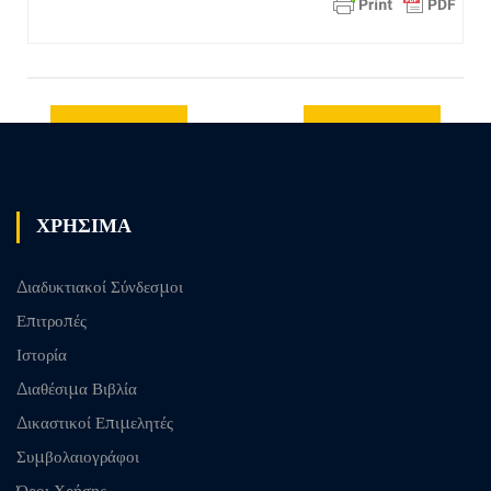
Previous
Next post
post
ΧΡΗΣΙΜΑ
Διαδυκτιακοί Σύνδεσμοι
Επιτροπές
Ιστορία
Διαθέσιμα Βιβλία
Δικαστικοί Επιμελητές
Συμβολαιογράφοι
Όροι Χρήσης