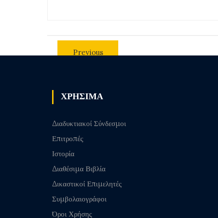
Previous
post
ΧΡΗΣΙΜΑ
Διαδυκτιακοί Σύνδεσμοι
Επιτροπές
Ιστορία
Διαθέσιμα Βιβλία
Δικαστικοί Επιμελητές
Συμβολαιογράφοι
Όροι Χρήσης