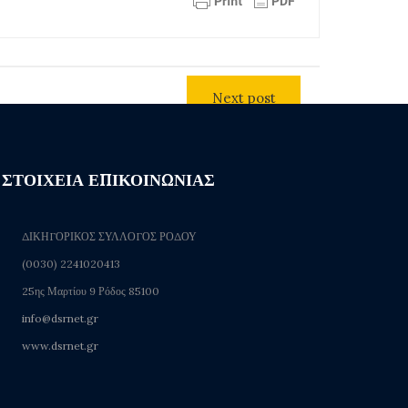
Next post
ΣΤΟΙΧΕΙΑ ΕΠΙΚΟΙΝΩΝΙΑΣ
ΔΙΚΗΓΟΡΙΚΟΣ ΣΥΛΛΟΓΟΣ ΡΟΔΟΥ
(0030) 2241020413
25ης Μαρτίου 9 Ρόδος 85100
info@dsrnet.gr
www.dsrnet.gr