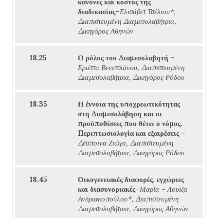
κανόνες και κόστος της
διαδικασίας
–
Ελισάβετ Τσέλιου*,
Διαπιστευμένη Διαμεσολαβήτρια,
Δικηγόρος Αθηνών
18.25
Ο ρόλος του Διαμεσολαβητή
–
Εριέττα Βενετσιάνου, Διαπιστευμένη
Διαμεσολαβήτρια, Δικηγόρος Ρόδου
18.35
Η έννοια της υποχρεωτικότητας
στη Διαμεσολάβηση και οι
προϋποθέσεις που θέτει ο νόμος.
Περιπτωσιολογία και εξαιρέσεις
–
Δέσποινα Ζιώγα, Διαπιστευμένη
Διαμεσολαβήτρια, Δικηγόρος Ρόδου
18.45
Οικογενειακές διαφορές, εγχώριες
και διασυνοριακές
–
Μαρία – Λουϊζα
Ανδριακοπούλου*, Διαπιστευμένη
Διαμεσολαβήτρια, Δικηγόρος Αθηνών