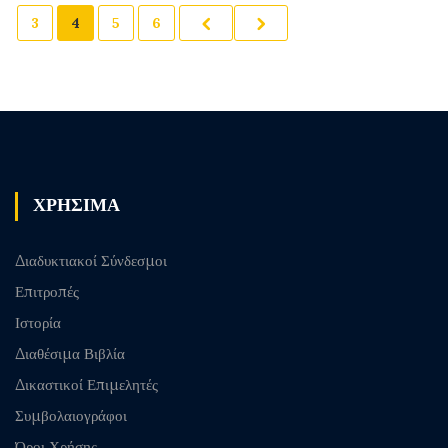
3
4
5
6
ΧΡΗΣΙΜΑ
Διαδυκτιακοί Σύνδεσμοι
Επιτροπές
Ιστορία
Διαθέσιμα Βιβλία
Δικαστικοί Επιμελητές
Συμβολαιογράφοι
Όροι Χρήσης