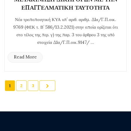
ΕΠΑΓΓΕΛΜΑΤΙΚΗ ΤΑΥΤΟΤΗΤΑ
Νέα τροποποιητική ΚΥΑ υπ’ αριθ. αριθμ. Δ1α/Γ.Π.οικ.
9769 (ΦΕΚ τ. Β’ 586/13.2.2021) στην οποία ορίζεται ότι
στο τέλος της περ. γ) της παρ. 3 του άρθρου 3 της υπό
στοιχεία Δ1α/Γ.Π.οικ.9147/ ...
Read More
1
2
3